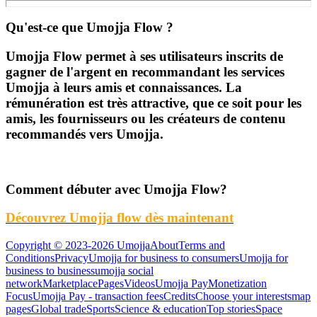
Qu'est-ce que Umojja Flow ?
Umojja Flow permet à ses utilisateurs inscrits de
gagner de l'argent en recommandant les services
Umojja à leurs amis et connaissances. La
rémunération est très attractive, que ce soit pour les
amis, les fournisseurs ou les créateurs de contenu
recommandés vers Umojja.
Comment débuter avec Umojja Flow?
Découvrez Umojja flow dès maintenant
Copyright © 2023-2026 Umojja
About
Terms and
Conditions
Privacy
Umojja for business to consumers
Umojja for
business to business
umojja social
network
Marketplace
Pages
Videos
Umojja Pay
Monetization
Focus
Umojja Pay - transaction fees
Credits
Choose your interests
map
pages
Global trade
Sports
Science & education
Top stories
Space